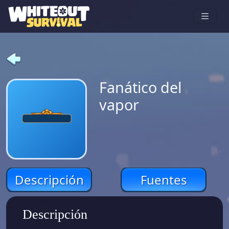
Fanático del
vapor
Descripción
Fuentes
Descripción