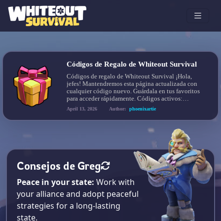
Códigos de Regalo de Whiteout Survival
Códigos de regalo de Whiteout Survival ¡Hola,
jefes! Mantendremos esta página actualizada con
cualquier código nuevo. Guárdala en tus favoritos
para acceder rápidamente. Códigos activos:
1stYoutubeKRCopiar 2ndYoutubeKRCopiar
April 13, 2026
Author:
phoenixartie
JULHD2026JPCopiar Cómo canjear códigos en
Whiteout Survival: Toma nota de tu ID de jugador
(el conjunto de números debajo de tu nombre de
usuario) Visita el Centro de […]
Consejos de Greg
Peace in your state:
Work with
your alliance and adopt peaceful
strategies for a long-lasting
state.