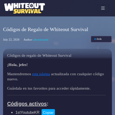
Códigos de Regalo de Whiteout Survival
Atrás
July 22, 2026
Author:
phoenixartie
Códigos de regalo de Whiteout Survival
¡Hola, jefes!
Mantendremos
esta página
actualizada con cualquier código
nuevo.
Guárdala en tus favoritos para acceder rápidamente.
Códigos activos
:
1stYoutubeKR
Copiar