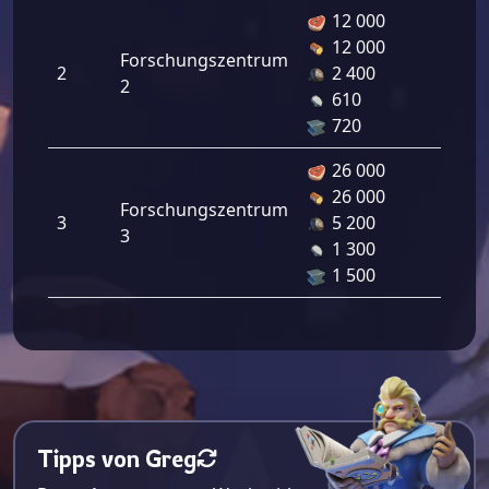
12 000
12 000
Forschungszentrum
2
2 400
2
610
720
26 000
26 000
Forschungszentrum
3
5 200
3
1 300
1 500
Tipps von Greg