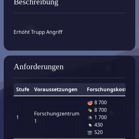
Beschreibung
Erhöht Trupp Angriff
Anforderungen
Stufe
Voraussetzungen
Forschungskosten
8 700
8 700
Forschungzentrum
1
1 700
1
430
520