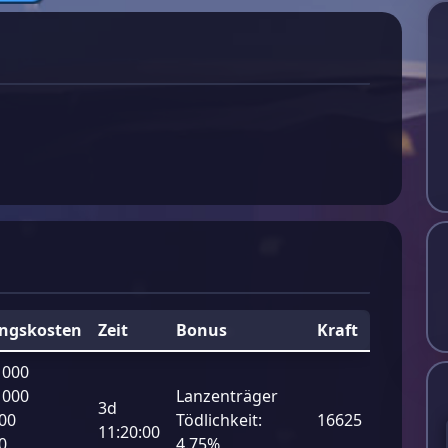
ngskosten
Zeit
Bonus
Kraft
 000
 000
Lanzenträger
3d
00
Tödlichkeit:
16625
11:20:00
0
4.75%