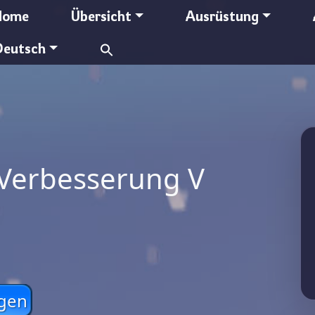
Home
Übersicht
Ausrüstung
Search
Deutsch
for:
Verbesserung V
gen