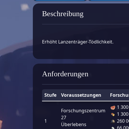
Beschreibung
Erhöht Lanzenträger-Tödlichkeit.
Anforderungen
Stufe
Voraussetzungen
Forschu
1 300
Forschungszentrum
1 300
27
1
260 0
Überlebens
66 00