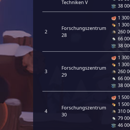
Techniken V
38 00
1 300
1 300
Forschungszentrum
2
260 0
28
66 00
38 00
1 300
1 300
Forschungszentrum
3
260 0
29
66 00
38 00
1 500
1 500
Forschungszentrum
4
310 0
30
79 00
46 00