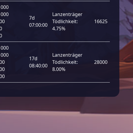
 000
 000
Lanzenträger
7d
00
Tödlichkeit:
16625
07:00:00
0
4.75%
0
 000
 000
Lanzenträger
17d
00
Tödlichkeit:
28000
08:40:00
00
8.00%
00