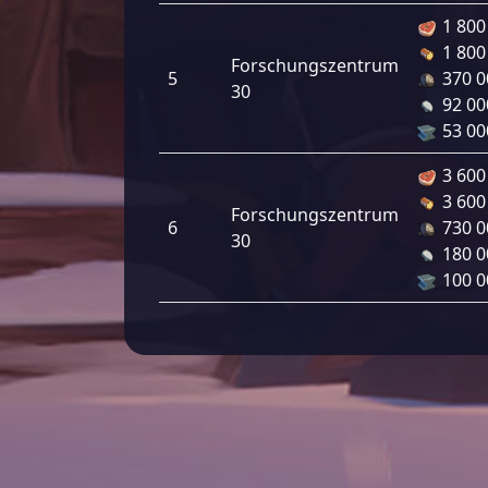
1 800
1 800
Forschungszentrum
5
370 0
30
92 00
53 00
3 600
3 600
Forschungszentrum
6
730 0
30
180 0
100 0