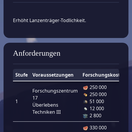
Erhöht Lanzenträger-Todlichkeit.
Anforderungen
Stufe
Voraussetzungen
Forschungskosten
250 000
Forschungszentrum
250 000
17
1
51 000
Überlebens
12 000
Techniken III
2 800
330 000