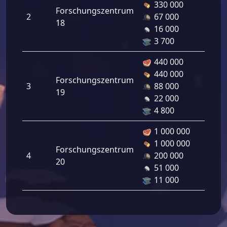
330 000
Forschungszentrum
2
67 000
18
16 000
3 700
440 000
440 000
Forschungszentrum
3
88 000
19
22 000
4 800
1 000 000
1 000 000
Forschungszentrum
4
200 000
20
51 000
11 000