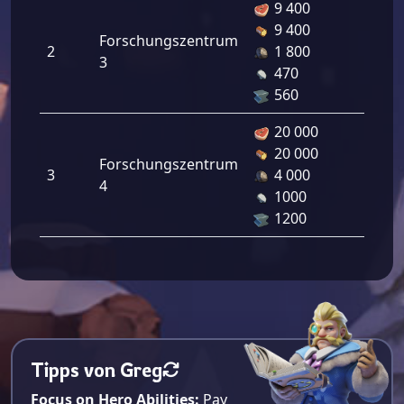
9 400
9 400
Forschungszentrum
2
1 800
3
470
560
20 000
20 000
Forschungszentrum
3
4 000
4
1000
1200
Tipps von Greg
Focus on Hero Abilities:
Pay