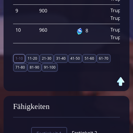
Trupp Ang
9
900
Trupp Ver
Trupp Ang
10
960
8
Trupp Ver
1-10
11-20
21-30
31-40
41-50
51-60
61-70
71-80
81-90
91-100
Fähigkeiten
Fertigkeit 2