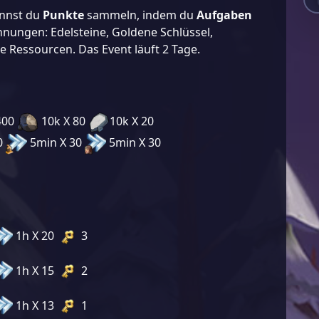
annst du
Punkte
sammeln, indem du
Aufgaben
hnungen: Edelsteine, Goldene Schlüssel,
 Ressourcen. Das Event läuft 2 Tage.
400
10k X 80
10k X 20
0
5min X 30
5min X 30
1h X 20
3
1h X 15
2
1h X 13
1