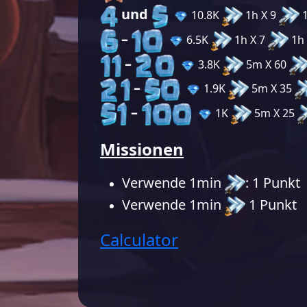
und
10.8K
1h X 9
1
–
6.5K
1h X 7
1h 
–
3.8K
5m X 60
–
1.9K
5m X 35
–
1K
5m X 25
Missionen
Verwende 1min
: 1 Punkt
Verwende 1min
1 Punkt
Calculator