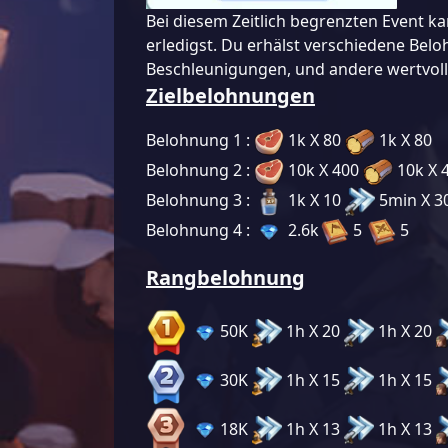
Bei diesem Zeitlich begrenzten Event k
erledigst. Du erhälst verschiedene Belo
Beschleunigungen, und andere wertvolle
Zielbelohnungen
Belohnung 1 :
1k X 80
1k X 80
Belohnung 2 :
10k X 400
10k X 
Belohnung 3 :
1k X 10
5min X 3
Belohnung 4 :
2.6k
5
5
Rangbelohnung
50K
1h X 20
1h X 20
30K
1h X 15
1h X 15
18K
1h X 13
1h X 13