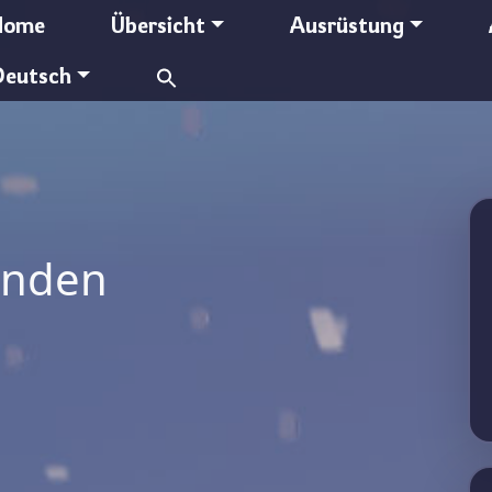
Home
Übersicht
Ausrüstung
Search
Deutsch
for:
unden