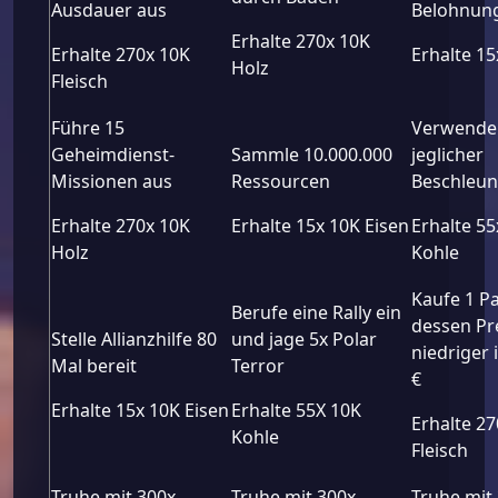
Ausdauer aus
Belohnung
Erhalte 270x 10K
Erhalte 270x 10K
Erhalte 15
Holz
Fleisch
Führe 15
Verwende 
Geheimdienst-
Sammle 10.000.000
jeglicher
Missionen aus
Ressourcen
Beschleu
Erhalte 270x 10K
Erhalte 15x 10K Eisen
Erhalte 55
Holz
Kohle
Kaufe 1 Pa
Berufe eine Rally ein
dessen Pre
Stelle Allianzhilfe 80
und jage 5x Polar
niedriger i
Mal bereit
Terror
€
Erhalte 15x 10K Eisen
Erhalte 55X 10K
Erhalte 2
Kohle
Fleisch
Truhe mit 300x
Truhe mit 300x
Truhe mit