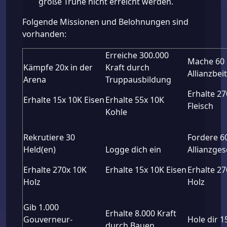
große Truhe nicht erreicht werden.
Folgende Missionen und Belohnungen sind
vorhanden:
Erreiche 300.000
Mache 60
Kämpfe 20x in der
Kraft durch
Allianzbei
Arena
Truppausbildung
Erhalte 2
Erhalte 15x 10K Eisen
Erhalte 55x 10K
Fleisch
Kohle
Rekrutiere 30
Fordere 6
Held(en)
Logge dich ein
Allianzge
Erhalte 270x 10K
Erhalte 15x 10K Eisen
Erhalte 2
Holz
Holz
Gib 1.000
Erhalte 8.000 Kraft
Gouverneur-
Hole dir 1
durch Bauen