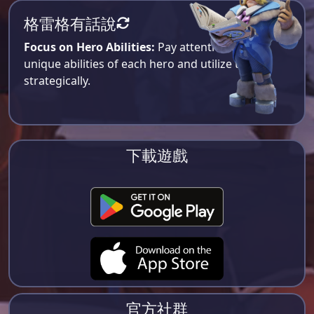
格雷格有話說
Focus on Hero Abilities:
Pay attention to the
unique abilities of each hero and utilize them
strategically.
下載遊戲
官方社群