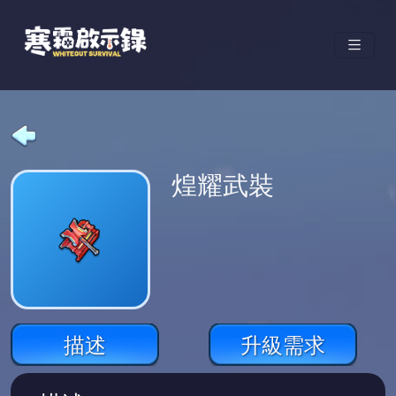
煌耀武裝
描述
升級需求