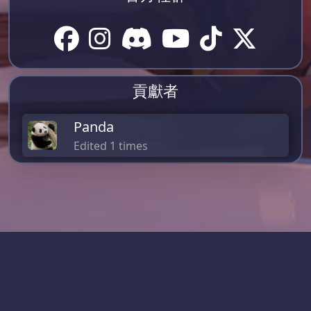
貢獻者
Panda
Edited 1 times