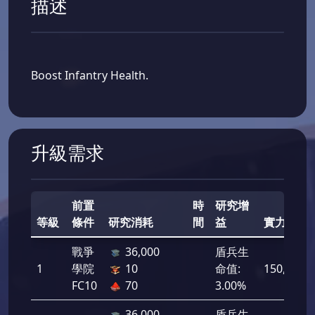
描述
Boost Infantry Health.
升級需求
前置
時
研究增
等級
條件
研究消耗
間
益
實力
戰爭
36,000
盾兵生
1
學院
10
命值:
150,000
FC10
70
3.00%
36,000
盾兵生