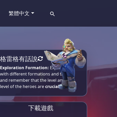
Search
繁體中文
for:
格雷格有話說
Exploration Formation:
Experiment
with different formations and tactics,
and remember that the level and star
level of the heroes are
crucial
.
下載遊戲