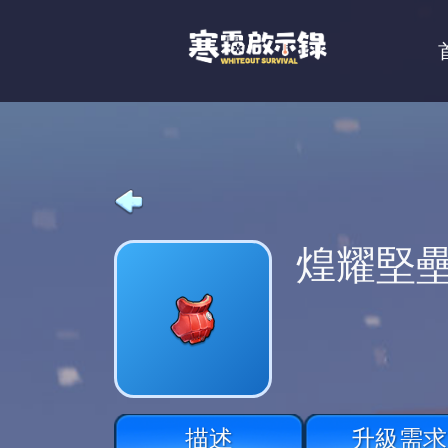
煌耀堅
描述
升級需求