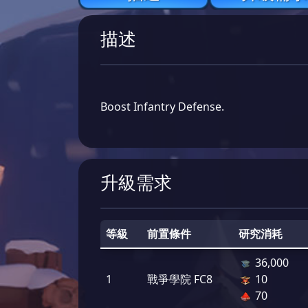
描述
Boost Infantry Defense.
升級需求
等級
前置條件
研究消耗
36,000
1
戰爭學院 FC8
10
70