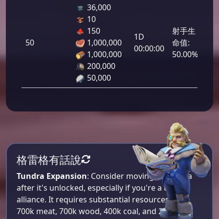
36,000
10
150
射手生
1D
50
1,000,000
命值:
2,5
00:00:00
1,000,000
50.00%
200,000
50,000
格雷格有話說
Tundra Expansion
: Consider moving to Tundra
after it's unlocked, especially if you're a top
alliance. It requires substantial resources like
700k meat, 700k wood, 400k coal, and 200k iron​