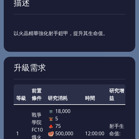
描述
以火晶精華強化射手鎧甲，提升其生命值。
升級需求
前置
研究增
等級
條件
研究消耗
時間
益
實
18,000
戰爭
5
學院
75
射手生
FC10
1
500,000
12:00:00
命值:
50,
熾火