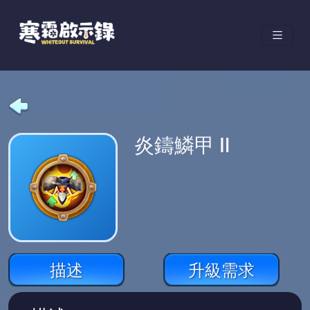
炎鑄鱗甲 Ⅱ
描述
升級需求