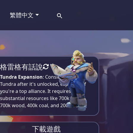
Search
繁體中文
for:
格雷格有話說
Tundra Expansion
: Consider moving to
Tundra after it's unlocked, especially if
you're a top alliance. It requires
substantial resources like 700k meat,
700k wood, 400k coal, and 200k iron​
下載遊戲