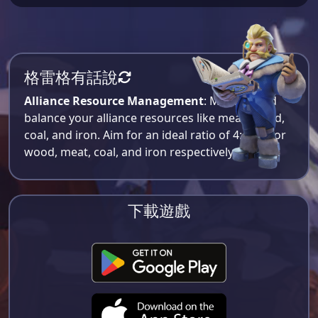
格雷格有話說
Alliance Resource Management
: Monitor and
balance your alliance resources like meat, wood,
coal, and iron. Aim for an ideal ratio of 4:4:2:1 for
wood, meat, coal, and iron respectively​.
下載遊戲