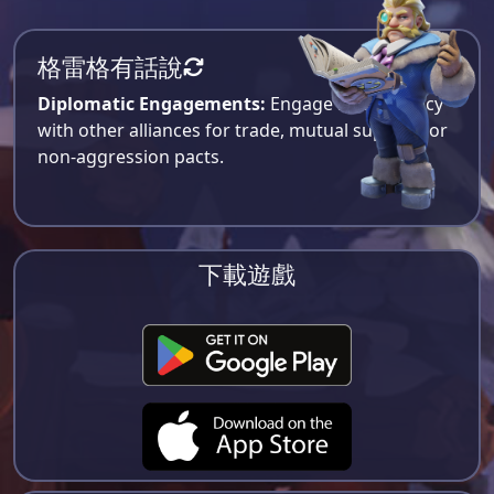
格雷格有話說
Diplomatic Engagements:
Engage in diplomacy
with other alliances for trade, mutual support, or
non-aggression pacts.
下載遊戲