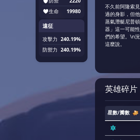
防禦
2220
不久前阿隆索見
生命
19980
過的身影，但他
蒸氣潛艇尼普頓
遠征
器」這一可能性
們的希望。\n
攻擊力
240.19%
這麼說。
防禦力
240.19%
英雄碎片
星數/瓣數