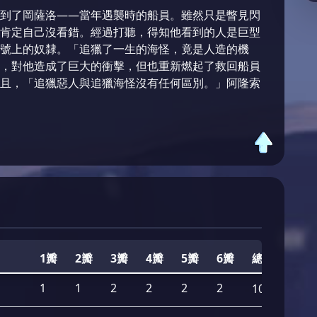
到了岡薩洛——當年遇襲時的船員。雖然只是瞥見閃
肯定自己沒看錯。經過打聽，得知他看到的人是巨型
號上的奴隸。「追獵了一生的海怪，竟是人造的機
，對他造成了巨大的衝擊，但也重新燃起了救回船員
況且，「追獵惡人與追獵海怪沒有任何區別。」阿隆索
1瓣
2瓣
3瓣
4瓣
5瓣
6瓣
總數
1
1
2
2
2
2
10