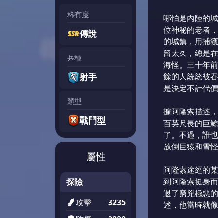
稀有度
哪怕是內陸的城
位神秘的老者，
傳說
的城鎮，用捕獲
留太久，總是在
兵種
海怪。三十年前
射手
餘的人統統被吞
是決定不計代價
類型
據阿隆索描述，
戰鬥型
百英尺長的巨鯨
了。不過，誰也
放倒巨猿和雪怪
屬性
阿隆索途經的某
探險
到阿隆索挺身而
退了窮兇極惡的
攻擊
3235
述，他當時就像