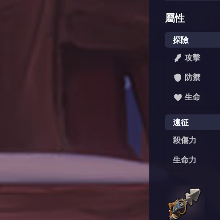
屬性
探險
攻擊
防禦
生命
遠征
殺傷力
生命力