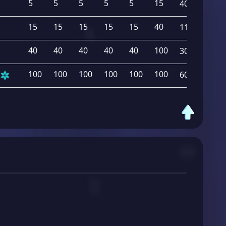
5
5
5
5
5
15
40
15
15
15
15
15
40
115
40
40
40
40
40
100
300
100
100
100
100
100
100
600