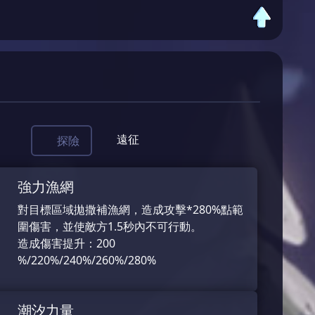
遠征
探險
強力漁網
對目標區域拋撒補漁網，造成攻擊*280%點範
圍傷害，並使敵方1.5秒內不可行動。
造成傷害提升：200
%/220%/240%/260%/280%
潮汐力量