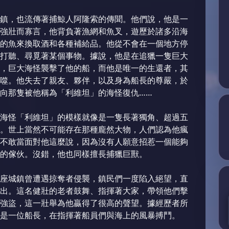
鎮，也流傳著捕鯨人阿隆索的傳聞。他們說，他是一
強壯而寡言，他背負著漁網和魚叉，遊歷於諸多沿海
的魚來換取酒和各種補給品。他從不會在一個地方停
打聽、尋覓著某個事物。據說，他是在追獵一隻巨大
，巨大海怪襲擊了他的船，而他是唯一的生還者，其
噬。他失去了親友、夥伴，以及身為船長的尊嚴，於
向那隻被他稱為「利維坦」的海怪復仇……
海怪「利維坦」的模樣就像是一隻長著獨角、超過五
。世上當然不可能存在那種龐然大物，人們認為他瘋
不敢當面對他這麼說，因為沒有人願意招惹一個能夠
的傢伙。沒錯，他也同樣擅長捕獵巨獸。
座城鎮曾遭遇掠奪者侵襲，鎮民們一度陷入絕望，直
出。這名健壯的老者鼓舞、指揮著大家，帶領他們擊
強盜，這一壯舉為他贏得了很高的聲望。據經歷者所
是一位船長，在指揮著船員們與海上的風暴搏鬥。