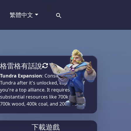
Search
繁體中文
for:
格雷格有話說
Tundra Expansion
: Consider moving to
Tundra after it's unlocked, especially if
you're a top alliance. It requires
substantial resources like 700k meat,
700k wood, 400k coal, and 200k iron​
下載遊戲