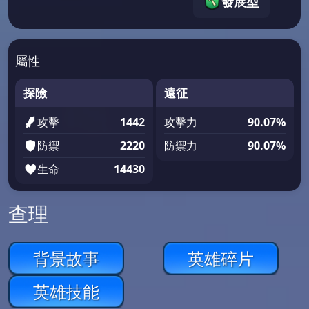
發展型
屬性
探險
遠征
攻擊
1442
攻擊力
90.07%
防禦
2220
防禦力
90.07%
生命
14430
查理
背景故事
英雄碎片
英雄技能