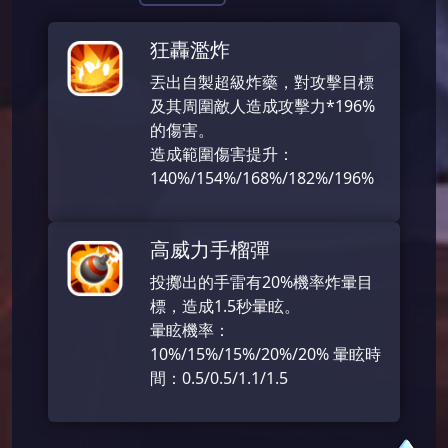
狂轟濫炸
丟出自製超級炸藥，對攻擊目標
及其周圍敵人造成攻擊力*196%
的傷害。
造成範圍傷害提升：
140%/154%/168%/182%/196%
高威力手榴彈
投擲出的手雷有20%機率炸暈目
標，造成1.5秒暈眩。
暈眩機率：
10%/15%/15%/20%/20% 暈眩時
間：0.5/0.5/1.1/1.5