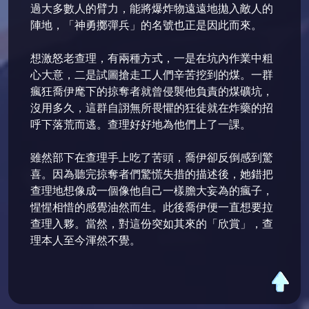
過大多數人的臂力，能將爆炸物遠遠地拋入敵人的
陣地，「神勇擲彈兵」的名號也正是因此而來。
想激怒老查理，有兩種方式，一是在坑內作業中粗
心大意，二是試圖搶走工人們辛苦挖到的煤。一群
瘋狂喬伊麾下的掠奪者就曾侵襲他負責的煤礦坑，
沒用多久，這群自詡無所畏懼的狂徒就在炸藥的招
呼下落荒而逃。查理好好地為他們上了一課。
雖然部下在查理手上吃了苦頭，喬伊卻反倒感到驚
喜。因為聽完掠奪者們驚慌失措的描述後，她錯把
查理地想像成一個像他自己一樣膽大妄為的瘋子，
惺惺相惜的感覺油然而生。此後喬伊便一直想要拉
查理入夥。當然，對這份突如其來的「欣賞」，查
理本人至今渾然不覺。