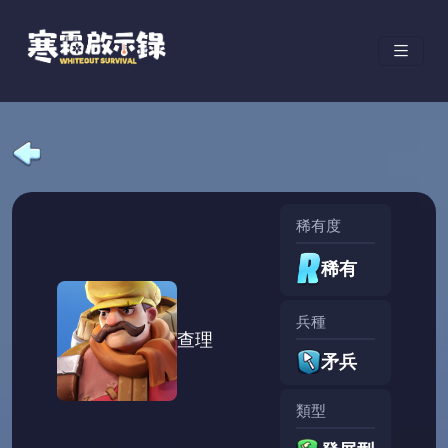
稀有度
稀有
兵種
查理
矛兵
類型