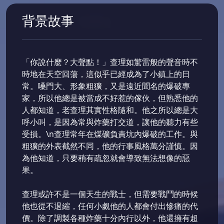
背景故事
「你說什麼？大聲點！」查理如驚雷般的聲音時不
時地在天空回蕩，這似乎已經成為了小鎮上的日
常。嗓門大、形象粗獷，又是遠近聞名的爆破專
家，所以他總是被當成不好惹的傢伙，但熟悉他的
人都知道，老查理其實性格隨和。他之所以總是大
呼小叫，是因為常與炸藥打交道，讓他的聽力有些
受損。\n查理常年在煤礦負責坑內爆破的工作。與
粗獷的外表截然不同，他的行事風格萬分謹慎。因
為他知道，只要稍有疏忽就會導致無法想像的惡
果。
查理或許不是一個天生的戰士，但需要戰鬥的時候
他也從不退縮，任何小覷他的人都會付出慘痛的代
價。除了調製各種炸藥十分內行以外，他還擁有超