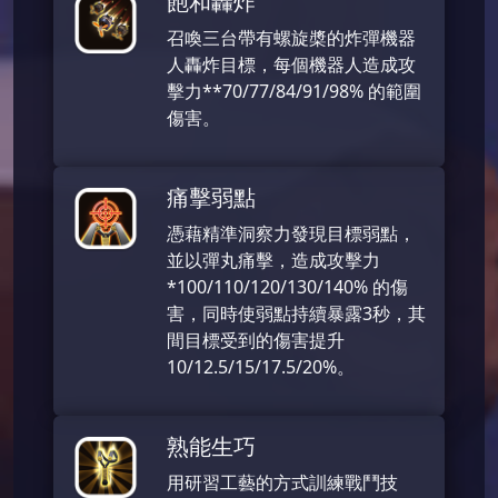
飽和轟炸
召喚三台帶有螺旋槳的炸彈機器
人轟炸目標，每個機器人造成攻
擊力**70/77/84/91/98% 的範圍
傷害。
痛擊弱點
憑藉精準洞察力發現目標弱點，
並以彈丸痛擊，造成攻擊力
*100/110/120/130/140% 的傷
害，同時使弱點持續暴露3秒，其
間目標受到的傷害提升
10/12.5/15/17.5/20%。
熟能生巧
用研習工藝的方式訓練戰鬥技