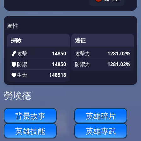
屬性
探險
遠征
攻擊
14850
攻擊力
1281.02%
防禦
14850
防禦力
1281.02%
生命
148518
勞埃德
背景故事
英雄碎片
英雄技能
英雄專武