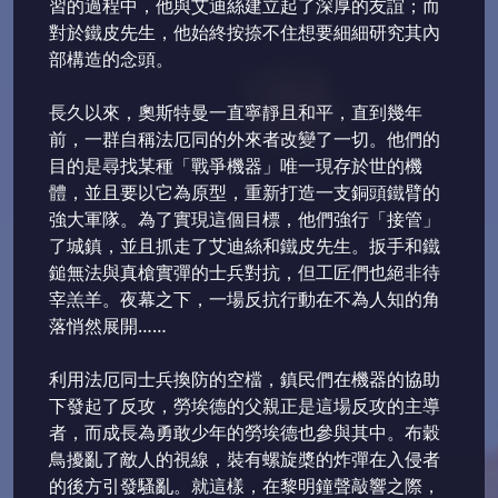
習的過程中，他與艾迪絲建立起了深厚的友誼；而
對於鐵皮先生，他始終按捺不住想要細細研究其內
部構造的念頭。
長久以來，奧斯特曼一直寧靜且和平，直到幾年
前，一群自稱法厄同的外來者改變了一切。他們的
目的是尋找某種「戰爭機器」唯一現存於世的機
體，並且要以它為原型，重新打造一支銅頭鐵臂的
強大軍隊。為了實現這個目標，他們強行「接管」
了城鎮，並且抓走了艾迪絲和鐵皮先生。扳手和鐵
鎚無法與真槍實彈的士兵對抗，但工匠們也絕非待
宰羔羊。夜幕之下，一場反抗行動在不為人知的角
落悄然展開……
利用法厄同士兵換防的空檔，鎮民們在機器的協助
下發起了反攻，勞埃德的父親正是這場反攻的主導
者，而成長為勇敢少年的勞埃德也參與其中。布穀
鳥擾亂了敵人的視線，裝有螺旋槳的炸彈在入侵者
的後方引發騷亂。就這樣，在黎明鐘聲敲響之際，