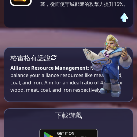
戰，從而使守城部隊的攻擊力提升15%。
格雷格有話說
Alliance Resource Management
: Monitor and
balance your alliance resources like meat, wood,
coal, and iron. Aim for an ideal ratio of 4:4:2:1 for
wood, meat, coal, and iron respectively​.
下載遊戲