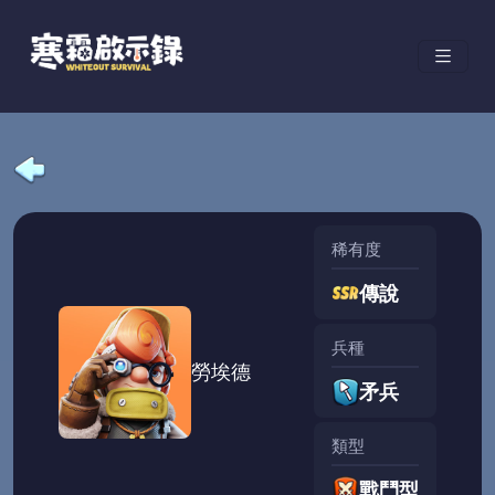
稀有度
傳說
兵種
勞埃德
矛兵
類型
戰鬥型