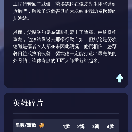
工匠們奪回了城鎮，勞埃德也在鐵皮先生即將遭到
拆解時，解救了這個善良的大塊頭並救助被軟禁的
艾迪絲。
然而，父親受的傷為卻勝利蒙上了陰霾。由於脊椎
重創，他無法像過去那樣行動自如，但無論是勞埃
德還是傷者本人都並未因此消沉。他們相信，憑藉
著日益成熟的技藝，勞埃德一定能打造出最完美的
外骨骼，讓傳奇般的工匠大師重新站起來。
英雄碎片
星數/瓣數
1瓣
2瓣
3瓣
4瓣
5瓣