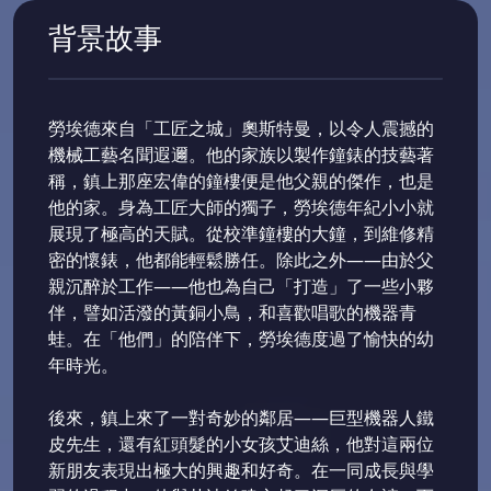
背景故事
勞埃德來自「工匠之城」奧斯特曼，以令人震撼的
機械工藝名聞遐邇。他的家族以製作鐘錶的技藝著
稱，鎮上那座宏偉的鐘樓便是他父親的傑作，也是
他的家。身為工匠大師的獨子，勞埃德年紀小小就
展現了極高的天賦。從校準鐘樓的大鐘，到維修精
密的懷錶，他都能輕鬆勝任。除此之外——由於父
親沉醉於工作——他也為自己「打造」了一些小夥
伴，譬如活潑的黃銅小鳥，和喜歡唱歌的機器青
蛙。在「他們」的陪伴下，勞埃德度過了愉快的幼
年時光。
後來，鎮上來了一對奇妙的鄰居——巨型機器人鐵
皮先生，還有紅頭髮的小女孩艾迪絲，他對這兩位
新朋友表現出極大的興趣和好奇。在一同成長與學