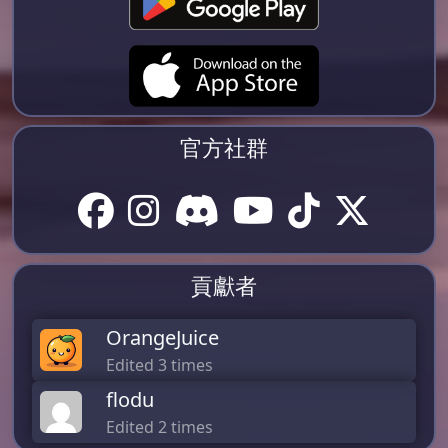
官方社群
貢獻者
OrangeJuice
Edited 3 times
flodu
Edited 2 times