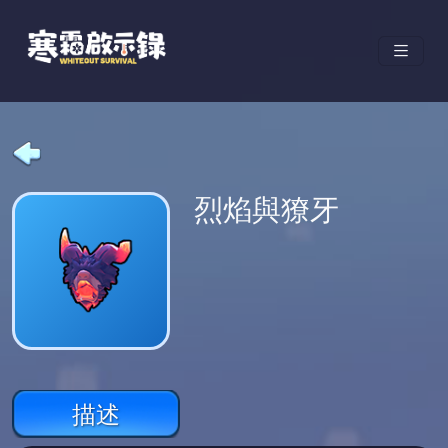
烈焰與獠牙
描述