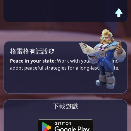
格雷格有話說
Peace in your state:
Work with your alliance and
adopt peaceful strategies for a long-lasting state.
下載遊戲