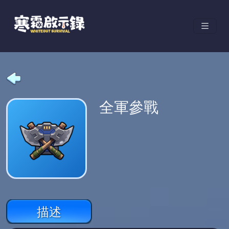
全軍參戰
描述