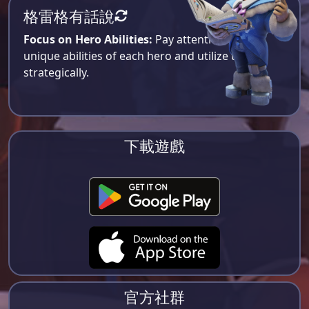
格雷格有話說
Focus on Hero Abilities:
Pay attention to the
unique abilities of each hero and utilize them
strategically.
下載遊戲
官方社群