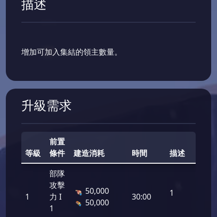
描述
增加可加入集結的領主數量。
升級需求
前置
等級
條件
建造消耗
時間
描述
部隊
攻擊
50,000
1
1
力 I
30:00
50,000
1