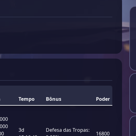
a
Tempo
Bônus
Poder
 000
 000
3d
Defesa das Tropas:
00
16800