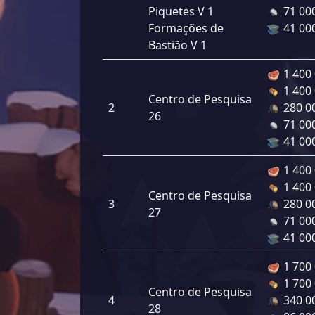
Piquetes V 1
71 00
Formações de
41 00
Bastião V 1
1 400
1 400
Centro de Pesquisa
2
280 0
26
71 00
41 00
1 400
1 400
Centro de Pesquisa
3
280 0
27
71 00
41 00
1 700
1 700
Centro de Pesquisa
4
340 0
28