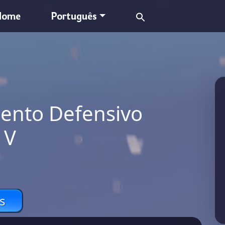
Search
Home
Português
for:
ento Defensivo
 V
s