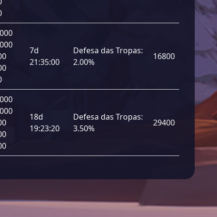
0
0
 000
 000
7d
Defesa das Tropas:
00
16800
21:35:00
2.00%
00
0
 000
 000
18d
Defesa das Tropas:
00
29400
19:23:20
3.50%
00
00