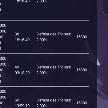
18:16:40
2.00%
0
0
 000
 000
3d
Defesa das Tropas:
00
16800
18:16:40
2.00%
0
0
 000
 000
4d
Defesa das Tropas:
00
16800
03:18:20
2.00%
0
0
 000
 000
6d
Defesa das Tropas:
00
16800
13:59:10
2.00%