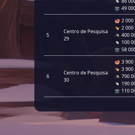
86 00
49 00
2 000
2 000
Centro de Pesquisa
5
400 0
29
100 0
58 00
3 900
3 900
Centro de Pesquisa
6
790 0
30
190 0
110 0