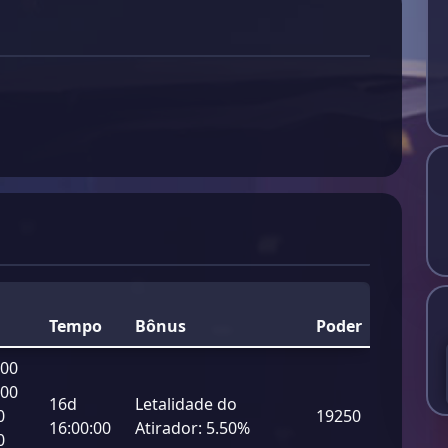
Tempo
Bônus
Poder
000
000
16d
Letalidade do
0
19250
16:00:00
Atirador:
5.50%
0