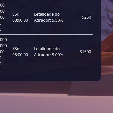
000
000
35d
Letalidade do
000
19250
00:00:00
Atirador:
5.50%
0
0
 000
 000
83d
Letalidade do
000
31500
08:00:00
Atirador:
9.00%
0
0