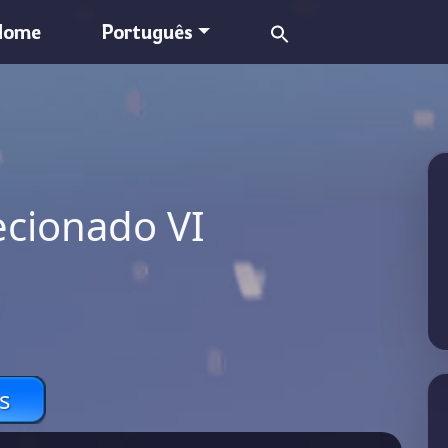
Search
Home
Português
for:
ecionado VI
s