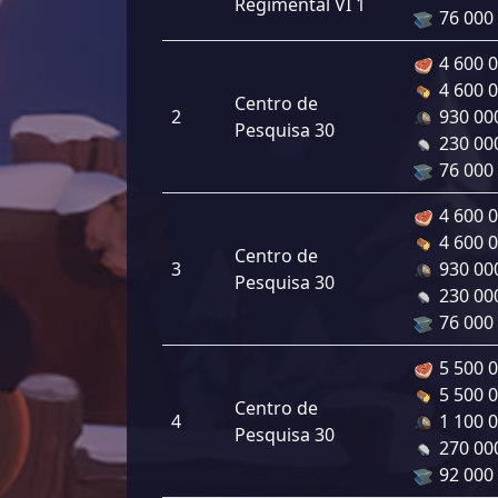
Regimental VI 1
76 000
4 600 
4 600 
Centro de
2
930 00
Pesquisa 30
230 00
76 000
4 600 
4 600 
Centro de
3
930 00
Pesquisa 30
230 00
76 000
5 500 
5 500 
Centro de
4
1 100 
Pesquisa 30
270 00
92 000