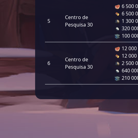
6 500 
6 500 
Centro de
5
1 300 
Pesquisa 30
320 00
100 00
12 000
12 000
Centro de
6
2 500 
Pesquisa 30
640 00
210 00