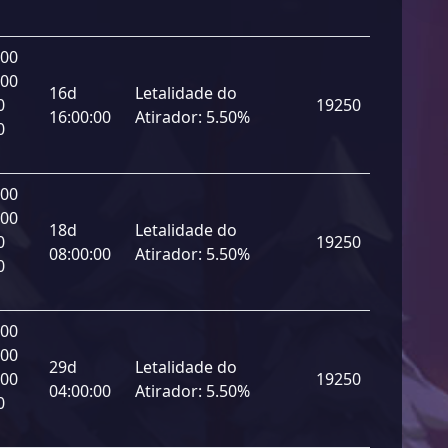
000
000
16d
Letalidade do
0
19250
16:00:00
Atirador:
5.50%
0
000
000
18d
Letalidade do
0
19250
08:00:00
Atirador:
5.50%
0
000
000
29d
Letalidade do
000
19250
04:00:00
Atirador:
5.50%
0