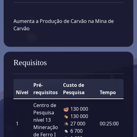
Aumenta a Produção de Carvão na Mina de
Carvão
Requisitos
Pré-
Custo de
Nível
requisitos
Pesquisa
Tempo
Bônu
Centro de
130 000
Pesquisa
Prod
130 000
nível 13
de
1
27 000
00:25:00
Mineração
Carvã
6 700
de Ferro I
5.50%