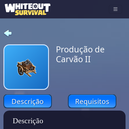
Produção de
Carvão II
Descrição
Requisitos
Descrição