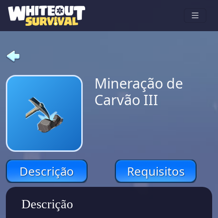
Mineração de
Carvão III
Descrição
Requisitos
Descrição