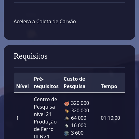
Acelera a Coleta de Carvão
Requisitos
Pré-
Custo de
Nível
requisitos
Pesquisa
Tempo
Bônu
Centro de
320 000
Pesquisa
Veloc
320 000
nível 21
da Co
1
64 000
01:10:00
Produção
de Ca
16 000
de Ferro
13.50
3 600
III Nv.1