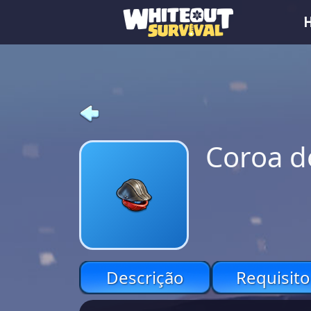
Coroa d
Descrição
Requisito