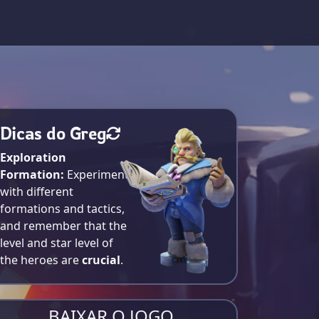
Dicas do Greg
Exploration
Formation:
Experiment
with different
formations and tactics,
and remember that the
level and star level of
the heroes are
crucial
.
BAIXAR O JOGO