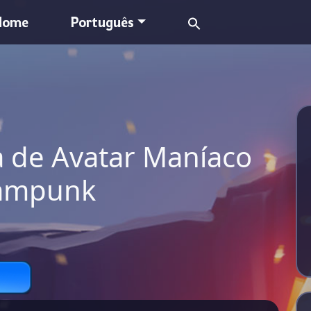
Search
Home
Português
for:
 de Avatar Maníaco
eampunk