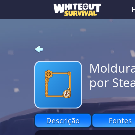
Moldura
por St
Descrição
Fontes