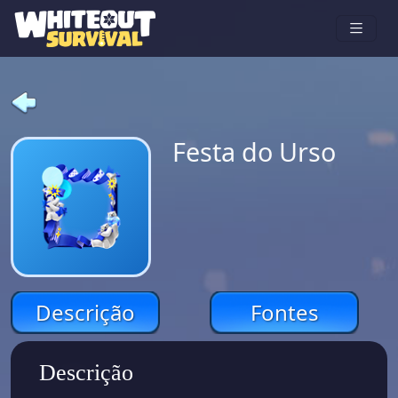
Festa do Urso
Descrição
Fontes
Descrição