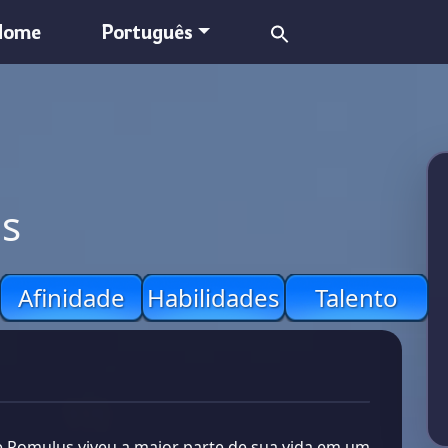
Search
Home
Português
for:
s
Afinidade
Habilidades
Talento
Romulus viveu a maior parte de sua vida em um