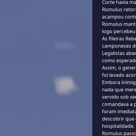
Corte havia ma
Romulus retorn
acampou contr
Romulus mante
logo percebeu 
As fileiras R
camponeses de
Legalistas aba
como esperado
Assim, o gener
foi levado aco
Embora inimig
nada que mere
servido sob se
comandava a pr
foram imediat
descobrir que
hospitalidade.
Romulus pass