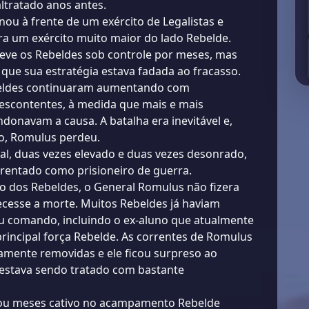
ltratado anos antes.
ou à frente de um exército de Legalistas e
a um exército muito maior do lado Rebelde.
ve os Rebeldes sob controle por meses, mas
que sua estratégia estava fadada ao fracasso.
ebeldes continuaram aumentando com
scontentes, à medida que mais e mais
ndonavam a causa. A batalha era inevitável e,
, Romulus perdeu.
al, duas vezes elevado e duas vezes desonrado,
rrentado como prisioneiro de guerra.
o dos Rebeldes, o General Romulus não fizera
cesse a morte. Muitos Rebeldes já haviam
u comando, incluindo o ex-aluno que atualmente
incipal força Rebelde. As correntes de Romulus
amente removidas e ele ficou surpreso ao
 estava sendo tratado com bastante
ou meses cativo no acampamento Rebelde