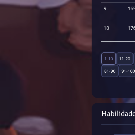
9
16
10
17
1-10
11-20
81-90
91-100
Habilidad