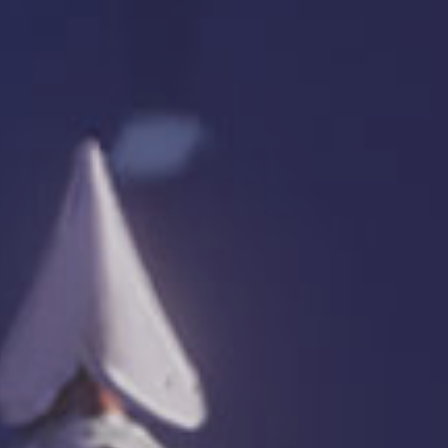
%
%
%
%
%
%
%