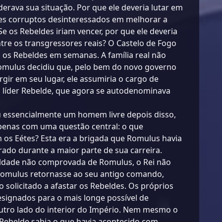
rava sua situação. Por que ele deveria lutar em
s corruptos desinteressados ​​em melhorar a
Se os Rebeldes iriam vencer, por que ele deveria
tre os transgressores reais? O Castelo de Fogo
a os Rebeldes em semanas. A família real não
Romulus decidiu que, pelo bem do novo governo
rgir em seu lugar, ele assumiria o cargo de
 líder Rebelde, que agora se autodenominava
u essencialmente um homem livre depois disso,
enas com uma questão central: o que
os Eétes? Esta era a brigada que Romulus havia
rado durante a maior parte de sua carreira.
ldade não comprovada de Romulus, o Rei não
Romulus retornasse ao seu antigo comando,
olicitado a afastar os Rebeldes. Os próprios
signados para o mais longe possível de
utro lado do interior do Império. Nem mesmo o
Rebelde sabia o que havia acontecido com