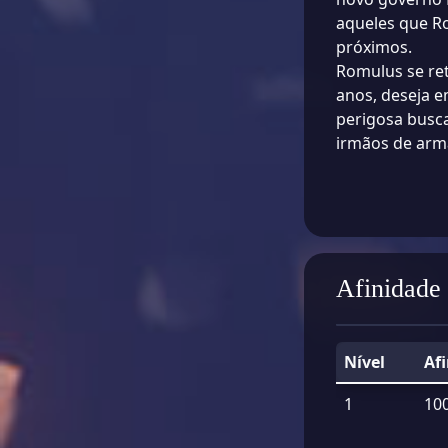
aqueles que R
próximos.
Romulus se ret
anos, deseja 
perigosa busca
irmãos de arm
Afinidade
Nível
Af
1
10