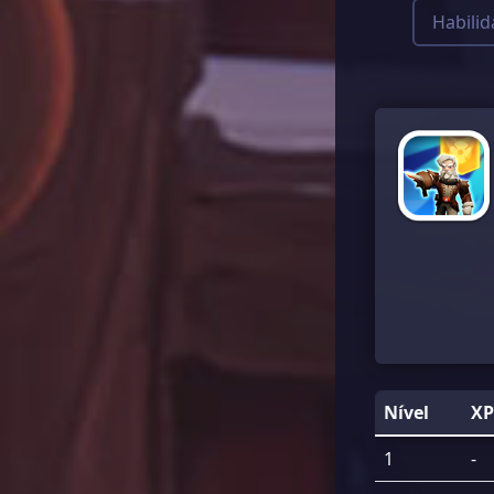
Habilid
Nível
XP
1
-