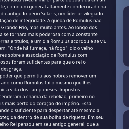
te, como um general altamente condecorado na
do antigo Império Solaris, um líder privilegiado
ação de integridade. A queda de Romulus não
 Grande Frio, mas muito antes. Ao longo dos
za se tornara mais poderosa com a constante
erras e títulos, e um dia Romulus acordou e se viu
m. "Onde há fumaça, há fogo", diz o velho
ores sobre a associação de Romulus com
iosos foram suficientes para que o rei o
desgraça.
oder que permitiu aos nobres remover um
rado como Romulus foi o mesmo que lhes
uir a vida dos camponeses. Impostos
acenderam a chama da rebelião, primeiro no
ois mais perto do coração do império. Essa
rande o suficiente para despertar até mesmo a
rotegida dentro de sua bolha de riqueza. Em seu
elho Rei pensou em seu antigo general, que a