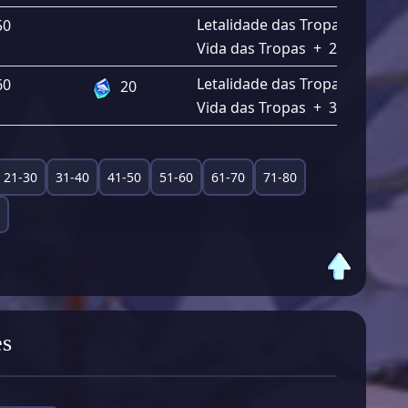
Letalidade das Tropas
+
2.90
50
Vida das Tropas
+
2.90%
Letalidade das Tropas
+
3.80
60
20
Vida das Tropas
+
3.80%
21-30
31-40
41-50
51-60
61-70
71-80
es