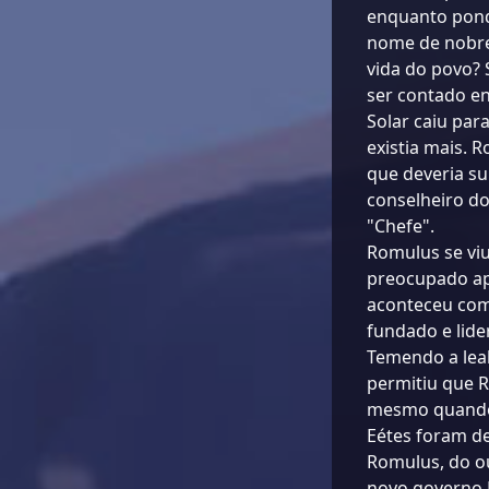
enquanto ponde
nome de nobre
vida do povo? 
ser contado en
Solar caiu par
existia mais. 
que deveria su
conselheiro do
"Chefe".
Romulus se vi
preocupado ap
aconteceu com 
fundado e lide
Temendo a lea
permitiu que 
mesmo quando s
Eétes foram de
Romulus, do o
novo governo 