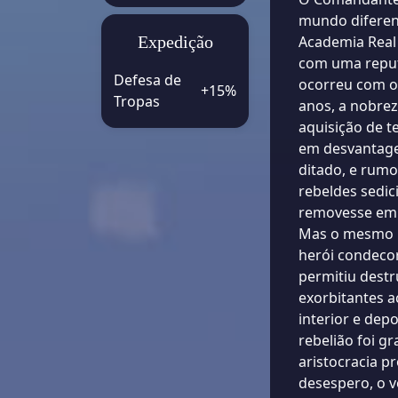
mundo diferen
Expedição
Academia Real 
com uma reput
Defesa de
ocorreu com o
+15%
Tropas
anos, a nobre
aquisição de t
em desvantage
ditado, e rum
rebeldes sedic
removesse em 
Mas o mesmo p
herói condeco
permitiu destr
exorbitantes 
interior e dep
rebelião foi g
aristocracia p
desespero, o v