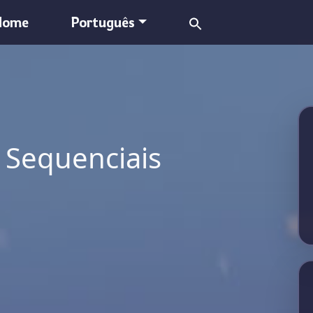
Search
Home
Português
for:
 Sequenciais