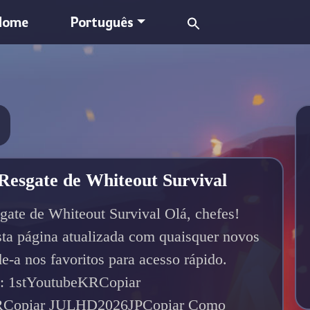
Search
Home
Português
for:
Resgate de Whiteout Survival
gate de Whiteout Survival Olá, chefes!
ta página atualizada com quaisquer novos
e-a nos favoritos para acesso rápido.
s: 1stYoutubeKRCopiar
RCopiar JULHD2026JPCopiar Como