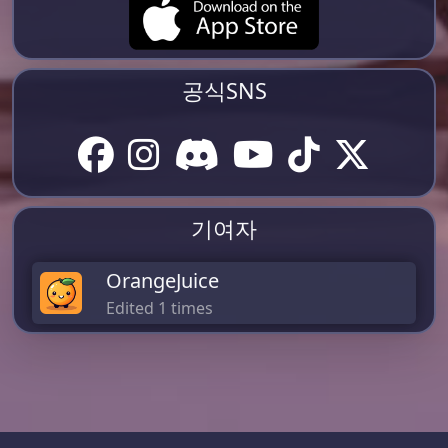
공식SNS
기여자
OrangeJuice
Edited 1 times