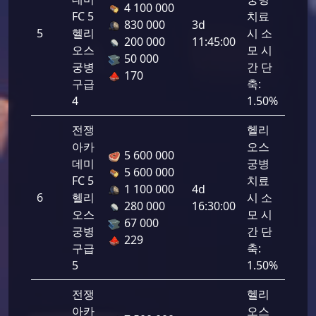
4 100 000
FC 5
치료
830 000
3d
5
헬리
시 소
1725
200 000
11:45:00
오스
모 시
50 000
궁병
간 단
170
구급
축:
4
1.50%
전쟁
헬리
아카
오스
5 600 000
데미
궁병
5 600 000
FC 5
치료
1 100 000
4d
6
헬리
시 소
1725
280 000
16:30:00
오스
모 시
67 000
궁병
간 단
229
구급
축:
5
1.50%
전쟁
헬리
아카
오스