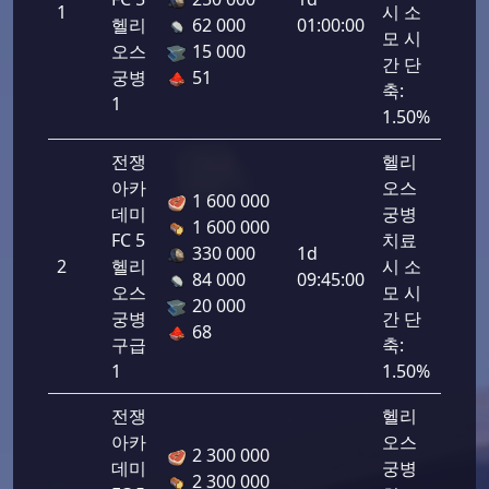
1
시 소
1725
헬리
62 000
01:00:00
모 시
오스
15 000
간 단
궁병
51
축:
1
1.50%
전쟁
헬리
아카
오스
1 600 000
데미
궁병
1 600 000
FC 5
치료
330 000
1d
2
헬리
시 소
1725
84 000
09:45:00
오스
모 시
20 000
궁병
간 단
68
구급
축:
1
1.50%
전쟁
헬리
아카
오스
2 300 000
데미
궁병
2 300 000