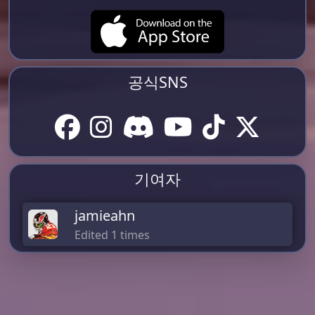
공식SNS
기여자
jamieahn
Edited 1 times