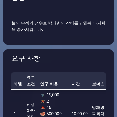
불의 수정의 정수로 방패병의 장비를 강화해 파괴력
을 증가시킵니다.
요구 사항
요구
레벨
조건
연구 비용
시간
보너스
전
15,000
2
전쟁
16
방패병
아카
1
500,000
10:00:00
파괴력:
50,
데미