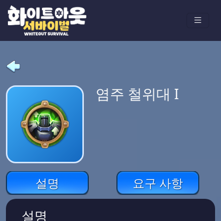
염주 철위대 I
설명
요구 사항
설명