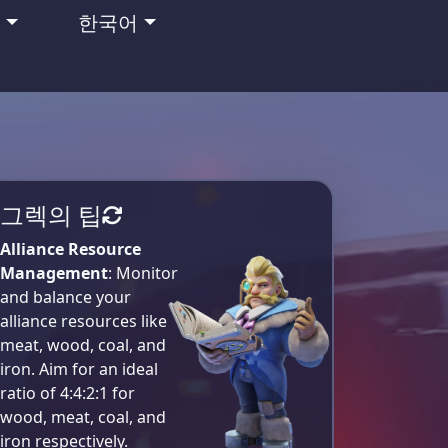
맹
한국어
그렉의 팁
Alliance Resource
Management
: Monitor
and balance your
alliance resources like
meat, wood, coal, and
iron. Aim for an ideal
ratio of 4:4:2:1 for
wood, meat, coal, and
iron respectively​.