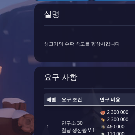
설명
생고기의 수확 속도를 향상시킵니다
요구 사항
레벨
요구 조건
연구 비용
2 300 000
2 300 000
연구소 30
1
460 000
철광 생산량 V 1
110 000