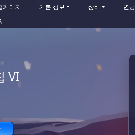
홈페이지
기본 정보
장비
연
검
색:
 VI
항