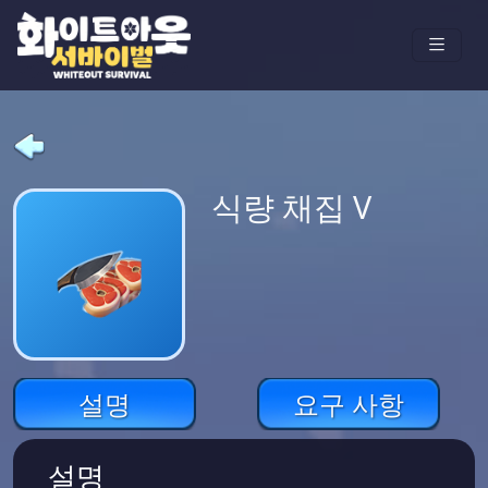
식량 채집 V
설명
요구 사항
설명