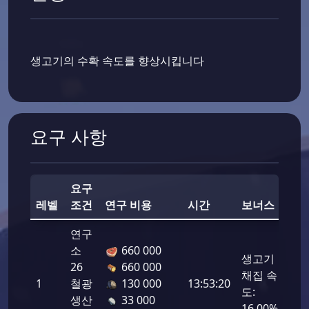
생고기의 수확 속도를 향상시킵니다
요구 사항
요구
전
레벨
조건
연구 비용
시간
보너스
력
연구
소
660 000
생고기
26
660 000
채집 속
1
철광
130 000
13:53:20
200
도:
생산
33 000
16.00%