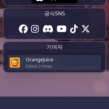
공식SNS
기여자
OrangeJuice
Edited 2 times