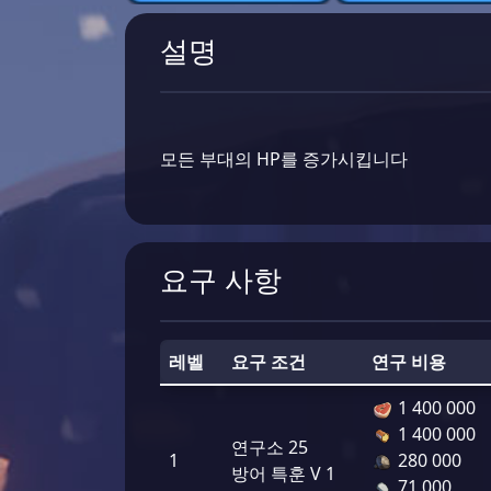
설명
모든 부대의 HP를 증가시킵니다
요구 사항
레벨
요구 조건
연구 비용
1 400 000
1 400 000
연구소 25
1
280 000
방어 특훈 V 1
71 000