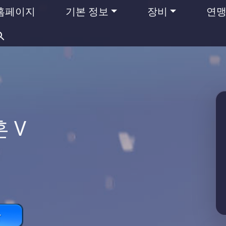
홈페이지
기본 정보
장비
연
검
색:
 V
항