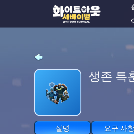
생존 특훈
설명
요구 사