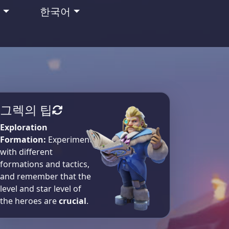
맹
한국어
그렉의 팁
Exploration
Formation:
Experiment
with different
formations and tactics,
and remember that the
level and star level of
the heroes are
crucial
.