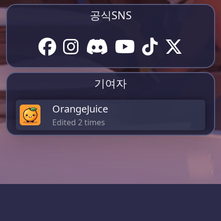
공식SNS
기여자
OrangeJuice
Edited 2 times