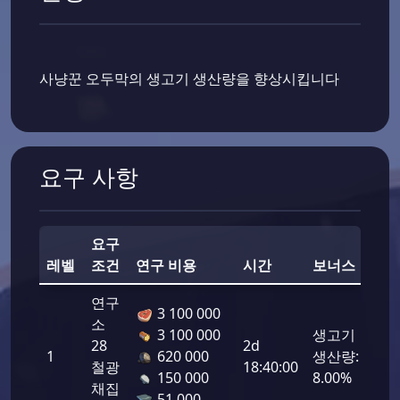
사냥꾼 오두막의 생고기 생산량을 향상시킵니다
요구 사항
요구
전
레벨
조건
연구 비용
시간
보너스
력
연구
3 100 000
소
3 100 000
생고기
28
2d
1
620 000
생산량:
208
철광
18:40:00
150 000
8.00%
채집
51 000