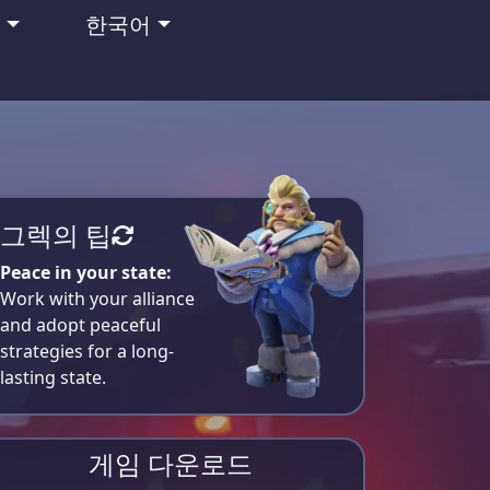
맹
한국어
그렉의 팁
Peace in your state:
Work with your alliance
and adopt peaceful
strategies for a long-
lasting state.
게임 다운로드