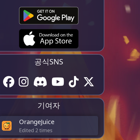
공식SNS
기여자
OrangeJuice
Edited 2 times