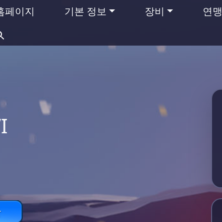
홈페이지
기본 정보
장비
연
검
색:
I
항