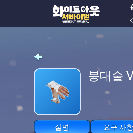
붕대술 V
설명
요구 사