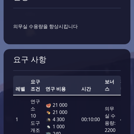
의무실 수용량을 향상시킵니다
요구 사항
요구
보너
전투
레벨
조건
연구 비용
시간
스
력
연구
21 000
소
의무
21 000
10
실 수
1
4 300
00:10:00
4400
도구
용량:
1 000
개조
2200
240