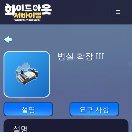
병실 확장 III
설명
요구 사항
설명