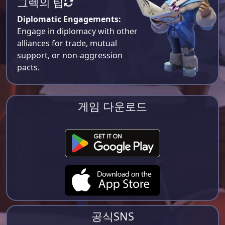
그렉의 팁
Diplomatic Engagements:
Engage in diplomacy with other
alliances for trade, mutual
support, or non-aggression
pacts.
게임 다운로드
공식SNS