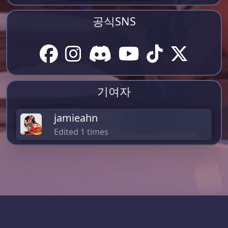
공식SNS
기여자
jamieahn
Edited 1 times