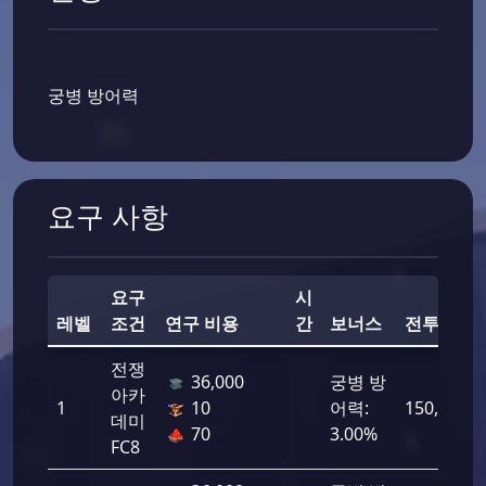
궁병 방어력
요구 사항
요구
시
레벨
조건
연구 비용
간
보너스
전투력
전쟁
36,000
궁병 방
아카
1
10
어력:
150,000
데미
70
3.00%
FC8