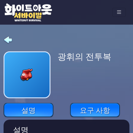
광휘의 전투복
설명
요구 사항
설명