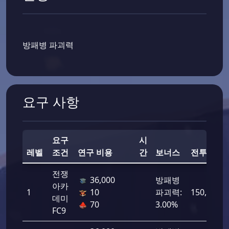
방패병 파괴력
요구 사항
요구
시
레벨
조건
연구 비용
간
보너스
전투력
전쟁
36,000
방패병
아카
1
10
파괴력:
150,000
데미
70
3.00%
FC9