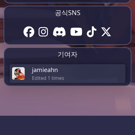
공식SNS
기여자
jamieahn
Edited 1 times