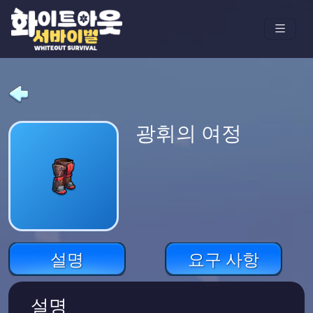
광휘의 여정
설명
요구 사항
설명