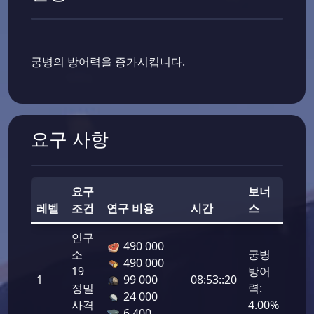
궁병의 방어력을 증가시킵니다.
요구 사항
요구
보너
전투
레벨
조건
연구 비용
시간
스
력
연구
490 000
소
궁병
490 000
19
방어
1
99 000
08:53::20
960
정밀
력:
24 000
사격
4.00%
6 400