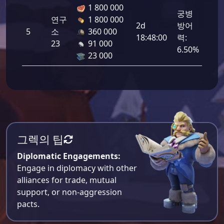
1 800 000
궁병
연구
1 800 000
2d
방어
5
소
360 000
156
18:48:00
력:
23
91 000
6.50%
23 000
그렉의 팁
Diplomatic Engagements:
Engage in diplomacy with other
alliances for trade, mutual
support, or non-aggression
pacts.