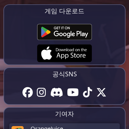
게임 다운로드
공식SNS
기여자
OrangeJuice