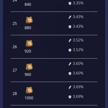
24
241 
3.35%
840
3.43%
25
246 
3.43%
880
3.52%
26
253 
3.52%
920
3.60%
27
259 
3.60%
960
3.69%
28
264 
3.69%
1000