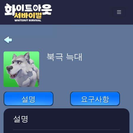
북극 늑대
설명
요구사항
설명