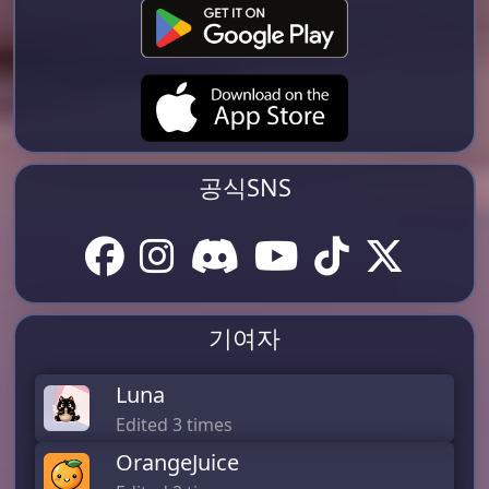
공식SNS
기여자
Luna
Edited 3 times
OrangeJuice