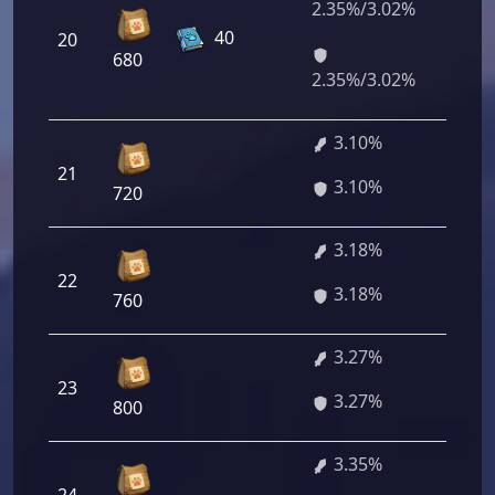
2.35%/3.02%
169
40
20
200/
680
2.35%/3.02%
3.10%
21
223 
3.10%
720
3.18%
22
228 
3.18%
760
3.27%
23
235 
3.27%
800
3.35%