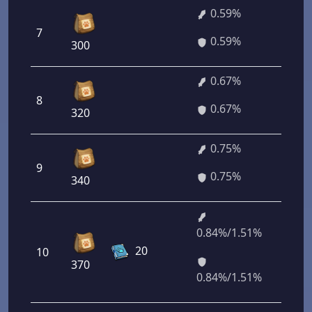
0.59%
7
42 4
0.59%
300
0.67%
8
48 2
0.67%
320
0.75%
9
54 0
0.75%
340
0.84%/1.51%
60
20
10
480/
370
720
0.84%/1.51%