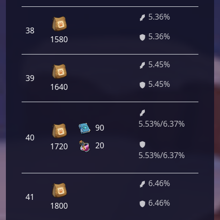
5.36%
38
385 
5.36%
1580
5.45%
39
392 
5.45%
1640
5.53%/6.37%
398
90
40
160/
20
1720
640
5.53%/6.37%
6.46%
41
465 
6.46%
1800