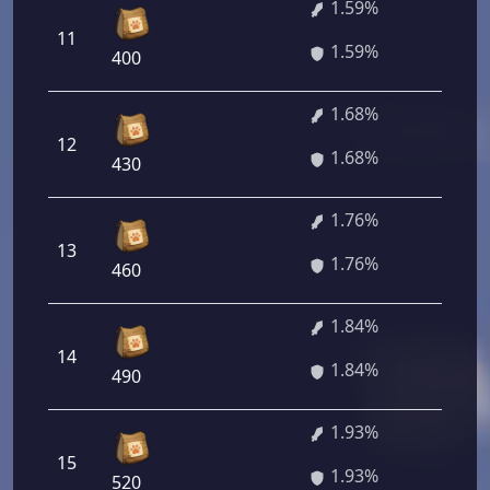
1.59%
11
114 
1.59%
400
1.68%
12
120 
1.68%
430
1.76%
13
126 
1.76%
460
1.84%
14
130 
1.84%
490
1.93%
15
138 
1.93%
520