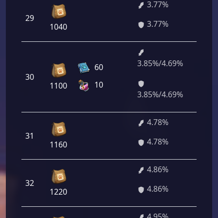
3.77%
29
270 
3.77%
1040
3.85%/4.69%
277
60
30
200/
10
1100
680
3.85%/4.69%
4.78%
31
344 
4.78%
1160
4.86%
32
349 
4.86%
1220
4.95%