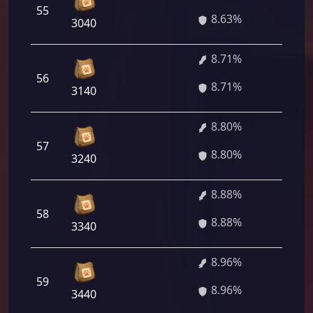
55
621 
8.63%
3040
8.71%
56
627 
8.71%
3140
8.80%
57
633 
8.80%
3240
8.88%
58
639 
8.88%
3340
8.96%
59
645 
8.96%
3440