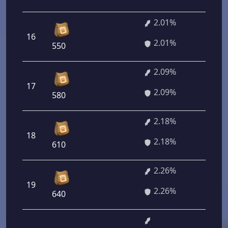
2.01%
16
144 
2.01%
550
2.09%
17
150 
2.09%
580
2.18%
18
156 
2.18%
610
2.26%
19
162 
2.26%
640