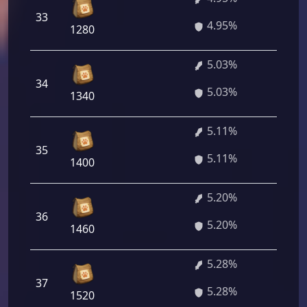
33
356 
4.95%
1280
5.03%
34
362 
5.03%
1340
5.11%
35
367 
5.11%
1400
5.20%
36
374 
5.20%
1460
5.28%
37
380 
5.28%
1520