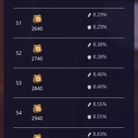
8.29%
51
596 
8.29%
2640
8.38%
52
603 
8.38%
2740
8.46%
53
609 
8.46%
2840
8.55%
54
615 
8.55%
2940
8.63%