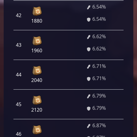
6.54%
42
470 
6.54%
1880
6.62%
43
476 
6.62%
1960
6.71%
44
483 
6.71%
2040
6.79%
45
488 
6.79%
2120
6.87%
46
494 