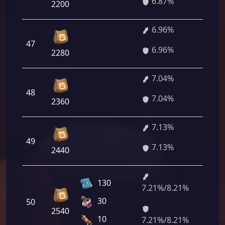
6.87%
2200
6.96%
47
501 
6.96%
2280
7.04%
48
506 
7.04%
2360
7.13%
49
513 
7.13%
2440
130
7.21%/8.21%
518
30
50
820/
2540
120
10
7.21%/8.21%