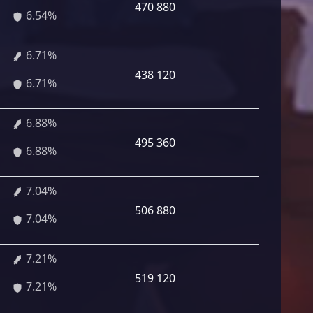
470 880
6.54%
6.71%
438 120
6.71%
6.88%
495 360
6.88%
7.04%
506 880
7.04%
7.21%
519 120
7.21%