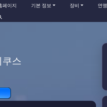
홈페이지
기본 정보
장비
연
검
색:
테쿠스