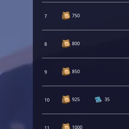
750
7
800
8
850
9
925
35
10
1000
11