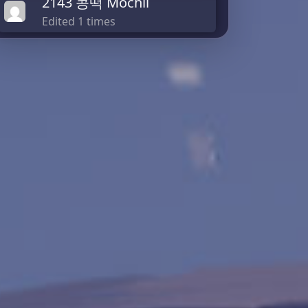
2143 콩떡 Mochii
Edited 1 times