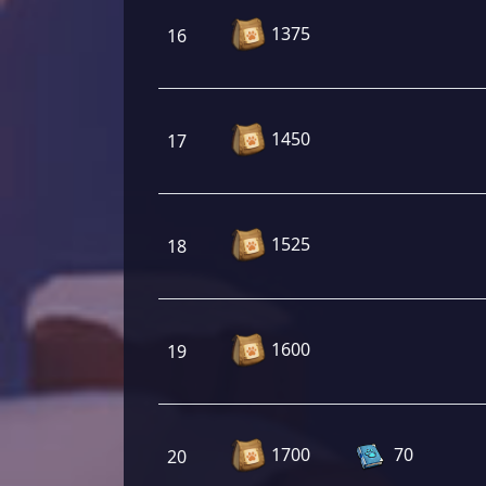
1375
16
1450
17
1525
18
1600
19
1700
70
20