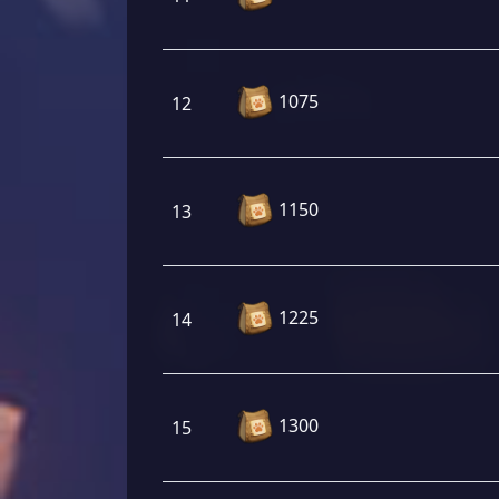
1075
12
1150
13
1225
14
1300
15