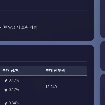
. 30 달성 시 포획 가능
부대 공/방
부대 전투력
0.17%
12 240
0.17%
0.34%