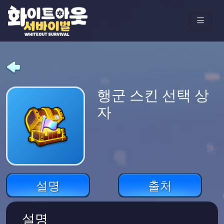
행군 스킨 선택 상
자
설명
출처
설명