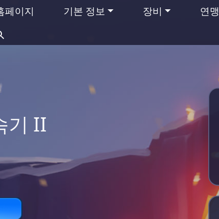
홈페이지
기본 정보
장비
연
검
색:
기 II