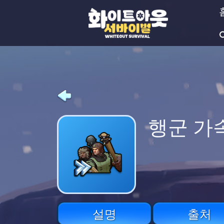
행군 가속
설명
출처