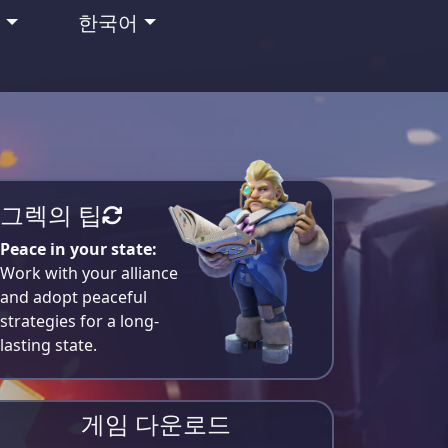
맹
한국어
그렉의 팁
Peace in your state:
Work with your alliance
and adopt peaceful
strategies for a long-
lasting state.
게임 다운로드