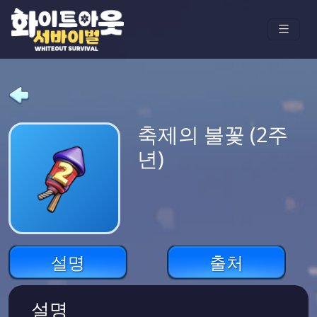
축제의 불꽃 (2주
년)
설명
출처
설명