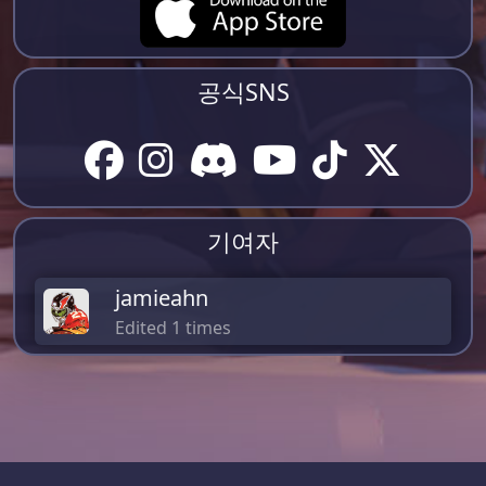
공식SNS
기여자
jamieahn
Edited 1 times