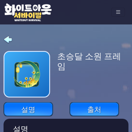
초승달 소원 프레
임
설명
출처
설명