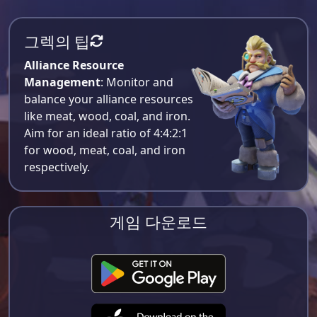
그렉의 팁
Alliance Resource
Management
: Monitor and
balance your alliance resources
like meat, wood, coal, and iron.
Aim for an ideal ratio of 4:4:2:1
for wood, meat, coal, and iron
respectively​.
게임 다운로드