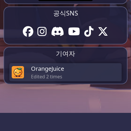
공식SNS
기여자
OrangeJuice
Edited 2 times