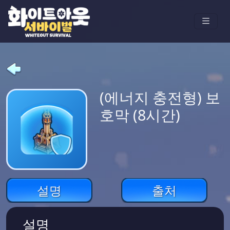
(에너지 충전형) 보
호막 (8시간)
설명
출처
설명